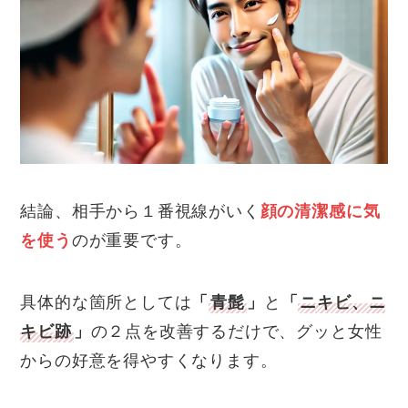
結論、相手から１番視線がいく
顔の清潔感に気
を使う
のが重要です。
具体的な箇所としては
「
青髭
」
と
「
ニキビ、ニ
キビ跡
」
の２点を改善するだけで、グッと女性
からの好意を得やすくなります。