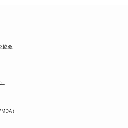
ク協会
S）
MDA）