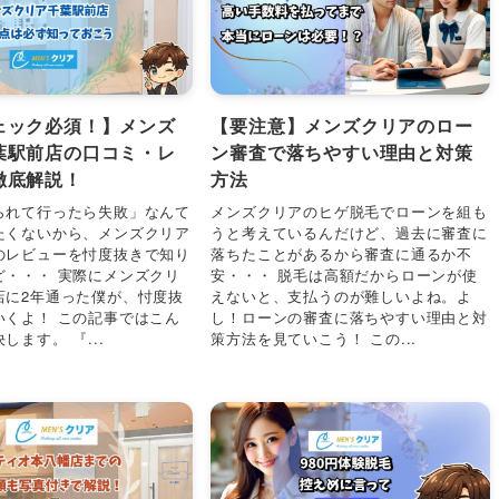
ェック必須！】メンズ
【要注意】メンズクリアのロー
葉駅前店の口コミ・レ
ン審査で落ちやすい理由と対策
徹底解説！
方法
られて行ったら失敗」なんて
メンズクリアのヒゲ脱毛でローンを組も
たくないから、メンズクリア
うと考えているんだけど、過去に審査に
のレビューを忖度抜きで知り
落ちたことがあるから審査に通るか不
ど・・・ 実際にメンズクリ
安・・・ 脱毛は高額だからローンが使
店に2年通った僕が、忖度抜
えないと、支払うのが難しいよね。よ
いくよ！ この記事ではこん
し！ローンの審査に落ちやすい理由と対
します。 『...
策方法を見ていこう！ この...