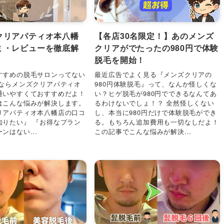
クリアパティオ本八幡
【各店30名限定！】あのメンズ
ミ・レビューを徹底解
クリアがでたったの980円で体験
脱毛を開始！
すすめの脱毛サロンってない
最近広告でよく見る『メンズクリアの
れならメンズクリアパティオ
980円体験脱毛』って、なんか怪しくな
通いやすくておすすめだよ！
い？ヒゲ脱毛が980円でできるなんてあ
はこんな悩みが解決します。
るわけないでしょ！？ 全然怪しくない
リアパティオ本八幡店の口コ
し、本当に980円だけで体験脱毛ができ
知りたい』 『お得なプラン
る。もちろん追加費用も一切なしだよ！
ンはない...
この記事でこんな悩みが解決...