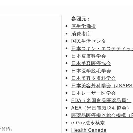
参照元：
厚生労働省
消費者庁
国民生活センター
日本スキン・エステティッ
日本皮膚科学会
日本美容医療協会
日本医学脱毛学会
日本美容皮膚科学会
日本美容外科学会（JSAP
日本レーザー医学会
FDA（米国食品医薬品局）
AEA（米国電気脱毛協会）
医薬品医療機器総合機構（P
e-Gov法令検索
を開始。
Health Canada