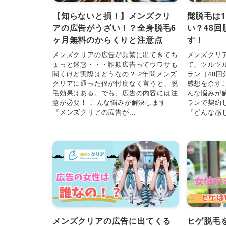
【知らないと損！】メンズクリ
髭脱毛は
アの広告がうざい！？全身脱毛6
い？48
ヶ月無料のからくりと注意点
す！
メンズクリアの広告が頻繁に出てきてち
メンズクリ
ょっと迷惑・・・詐欺広告ってウワサも
て、ツルツ
聞くけど実際はどうなの？ 2年間メンズ
ラン（48
クリアに通った僕が忖度なく言うと、脱
感想を余す
毛効果はある。でも、広告の内容には注
んな悩みが
意が必要！ こんな悩みが解決します
ランで契約
『メンズクリアの広告が...
『どんな感じ
メンズクリアの広告に出てくる
ヒゲ脱毛