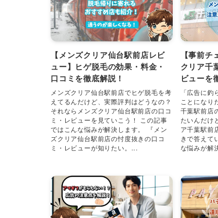
【メンズクリア仙台駅前店レビ
【事前チ
ュー】ヒゲ脱毛の効果・料金・
クリア千
口コミを徹底解説！
ビューを
メンズクリア仙台駅前店でヒゲ脱毛を考
「広告に釣
えてるんだけど、実際評判はどうなの？
ことになり
それならメンズクリア仙台駅前店の口コ
千葉駅前店
ミ・レビューを見ていこう！ この記事
たいんだけ
ではこんな悩みが解決します。 『メン
ア千葉駅前
ズクリア仙台駅前店の忖度抜きの口コ
きで答えて
ミ・レビューが知りたい。...
な悩みが解決