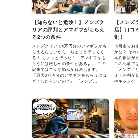
【知らないと危険！】メンズク
【メンズ
リアの評判とアマギフがもらえ
店】口コ
る2つの条件
剖！
メンズクリアで6万円分のアマギフがも
市川市でお
らえるらしいから、ちょっと行ってく
かな？ そ
る！ ちょっと待った！！アマギフをも
本八幡店が
らうには厳しめの条件があるよ。 この
この記事で
記事ではこんな悩みが解決します。
『メンズク
『最大6万円分のアマギフをもらうには
ミ・評判が
どうしたらいいの？』 『メンズ...
やキャンペー