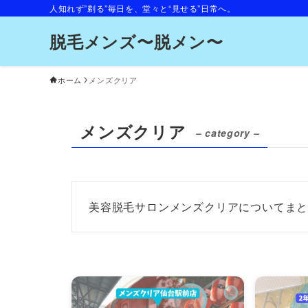
人知れず”剃る”毎日を、堂々と“見せる”日常へ。
脱毛メンズ〜脱メン〜
ホーム
メンズクリア
メンズクリア
– category –
美容脱毛サロンメンズクリアについてま