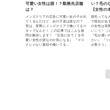
可愛い女性は誰！？勤務先店舗
い？毛の
は？
【女性の
メンズクリアの広告に可愛い女の子が出
脱毛ってな
てくるんだけど、あの子達は誰なの？
で抵抗があ
実は、実際にメンズクリアで働いてるス
の女性は実
タッフなんだ！ この記事ではこんな疑
いこう！ 
問が解決します！ 『広告に出てくる可
『毛が濃い
愛い女性が誰なのか気になる』 『マス
たい』 『
クじゃない素顔や働いてる...
が悪そう』 