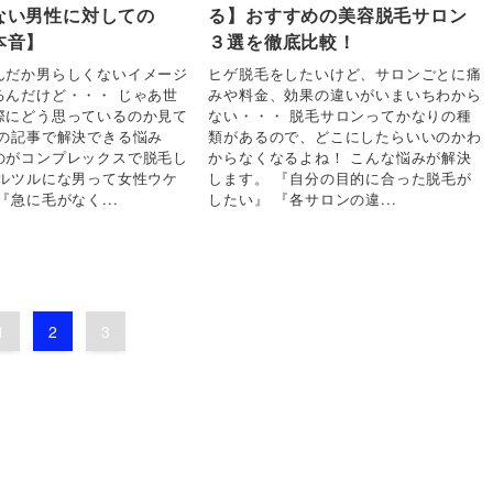
ない男性に対しての
る】おすすめの美容脱毛サロン
本音】
３選を徹底比較！
んだか男らしくないイメージ
ヒゲ脱毛をしたいけど、サロンごとに痛
るんだけど・・・ じゃあ世
みや料金、効果の違いがいまいちわから
際にどう思っているのか見て
ない・・・ 脱毛サロンってかなりの種
この記事で解決できる悩み
類があるので、どこにしたらいいのかわ
のがコンプレックスで脱毛し
からなくなるよね！ こんな悩みが解決
ツルツルにな男って女性ウケ
します。 『自分の目的に合った脱毛が
『急に毛がなく...
したい』 『各サロンの違...
1
2
3