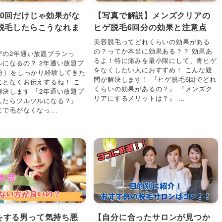
10回だけじゃ効果がな
【写真で解説】メンズクリアの
回脱毛したらこうなれま
ヒゲ脱毛6回分の効果と注意点
美容脱毛ってどれくらいの効果がある
の？ってか本当に効果ある？？ 効果あ
アの2年通い放題プランっ
るよ！特に痛みを最小限にして、青ヒゲ
ルになるの？ 2年通い放題プ
をなくしたい人におすすめ！ こんな疑
回分）をしっかり経験してきた
問が解決します！ 『ヒゲ脱毛6回でどれ
ことなくお伝えするね！ こ
くらいの効果があるの？』 『メンズク
解決します 『2年通い放題プ
リアにするメリットは？』 ...
したらツルツルになる？』
で毛がなくなっ...
をする男って気持ち悪
【自分に合ったサロンが見つか