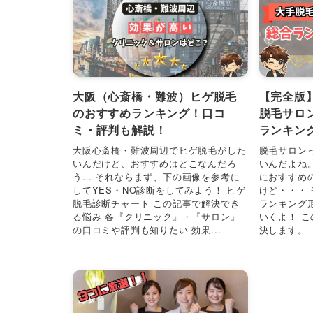
大阪（心斎橋・難波）ヒゲ脱毛
【完全版
のおすすめランキング！口コ
脱毛サロ
ミ・評判も解説！
ランキン
大阪心斎橋・難波周辺でヒゲ脱毛がした
脱毛サロン
いんだけど、おすすめはどこなんだろ
いんだよね
う… それならまず、下の画像を参考に
におすすめ
してYES・NO診断をしてみよう！ ヒゲ
けど・・・
脱毛診断チャート この記事で解決でき
ランキング
る悩み 各『クリニック』・『サロン』
いくよ！ 
の口コミや評判も知りたい 効果...
決します。 