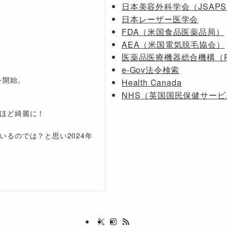
日本美容外科学会（JSAP
日本レーザー医学会
FDA（米国食品医薬品局）
AEA（米国電気脱毛協会）
医薬品医療機器総合機構（P
e-Gov法令検索
を開始。
Health Canada
NHS（英国国民保健サービ
るほど綺麗に！
るのでは？と思い2024年