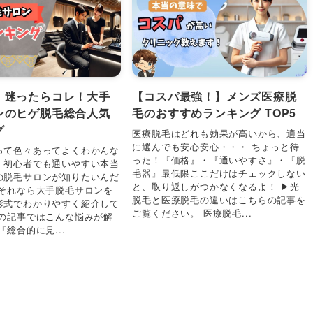
】迷ったらコレ！大手
【コスパ最強！】メンズ医療脱
ンのヒゲ脱毛総合人気
毛のおすすめランキング TOP5
グ
医療脱毛はどれも効果が高いから、適当
に選んでも安心安心・・・ ちょっと待
って色々あってよくわかんな
った！『価格』・『通いやすさ』・『脱
。初心者でも通いやすい本当
毛器』最低限ここだけはチェックしない
の脱毛サロンが知りたいんだ
と、取り返しがつかなくなるよ！ ▶︎光
 それなら大手脱毛サロンを
脱毛と医療脱毛の違いはこちらの記事を
形式でわかりやすく紹介して
ご覧ください。 医療脱毛...
この記事ではこんな悩みが解
『総合的に見...