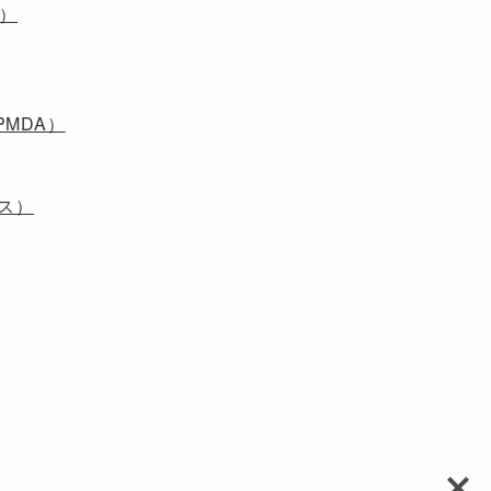
S）
MDA）
ス）