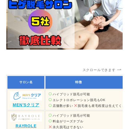
スクロールできます
サロン名
特徴
ハイブリッド脱毛
が可能
エレクトロポレーション脱毛
もOK
MEN’Sクリア
店舗数が多い
脱毛後も産毛程度は生えてくる
ハイブリッド脱毛が可能
料金がリーズナブル
RAYROLE
永久脱毛はできない