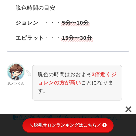
脱色時間の目安
ジョレン
・・・
5分〜10分
エピラット
・・・
15分〜30分
脱色の時間はおおよそ
3倍近くジ
ョレンの方が高い
ことになりま
脱メンくん
す。
脱色の強さで選ぶならジョレン クリーム！
＼脱毛サロンランキングはこちら／
⬇︎