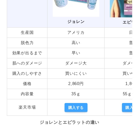
ジョレン
エピラ
生産国
アメリカ
日本
脱色力
高い
普通
効果が出るまで
早い
普通
肌へのダメージ
ダメージ大
ダメー
購入のしやすさ
買いにくい
買いや
価格
2,860円
1,800
内容量
35ｇ
55ｇ+5
楽天市場
購入する
購入す
ジョレンとエピラットの違い