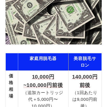
家庭用脱毛器
美容脱毛サ
ロン
価
10,000円
140,000円
格
~100,000円前後
前後
相
（追加カートリッジ
（1回あたり
場
代＋5,000円〜
は9,000円前
10,000円）
後）