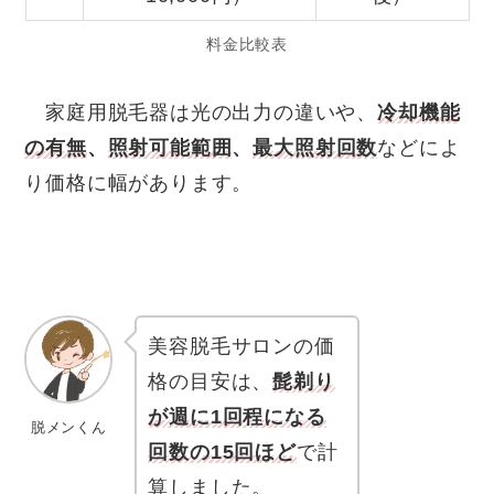
料金比較表
家庭用脱毛器は光の出力の違いや、
冷却機能
の有無
、
照射可能範囲
、
最大照射回数
などによ
り価格に幅があります。
美容脱毛サロンの価
格の目安は、
髭剃り
が週に1回程になる
脱メンくん
回数の15回ほど
で計
算しました。