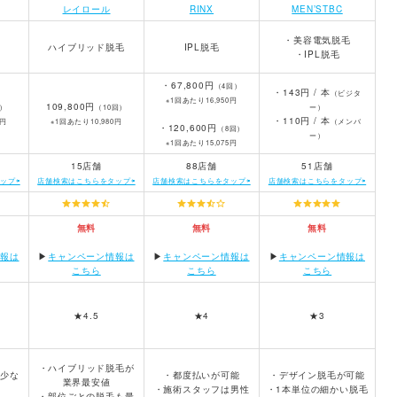
レイロール
RINX
MEN’STBC
・美容電気脱毛
ハイブリッド脱毛
IPL脱毛
・IPL脱毛
・67,800円
（4回）
・143円 / 本
（ビジタ
※1回あたり16,950円
109,800円
）
（10回）
ー）
・110円 / 本
0円
※1回あたり10,980円
（メンバ
・120,600円
（8回）
ー）
※1回あたり15,075円
15店舗
88店舗
51店舗
ップ⇦
店舗検索はこちらをタップ⇦
店舗検索はこちらをタップ⇦
店舗検索はこちらをタップ⇦
無料
無料
無料
報は
▶︎
キャンペーン情報は
▶︎
キャンペーン情報は
▶︎
キャンペーン情報は
こちら
こちら
こちら
★4.5
★4
★3
・ハイブリッド脱毛が
少な
・都度払いが可能
・デザイン脱毛が可能
業界最安値
・施術スタッフは男性
・1本単位の細かい脱毛
・部位ごとの脱毛も最