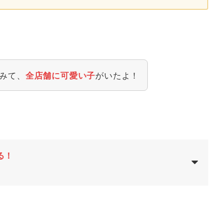
てみて、
がいたよ！
全店舗に可愛い子
る！