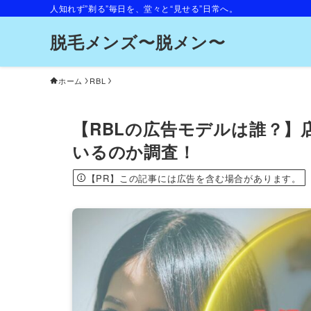
人知れず”剃る”毎日を、堂々と“見せる”日常へ。
脱毛メンズ〜脱メン〜
ホーム
RBL
【RBLの広告モデルは誰？
いるのか調査！
【PR】この記事には広告を含む場合があります。