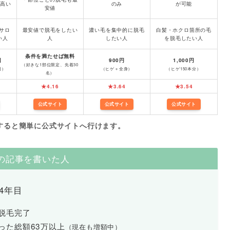
高い
のみ
が可能
安値
サロ
最安値で脱毛をしたい
濃い毛を集中的に脱毛
白髪・ホクロ箇所の毛
い人
人
したい人
を脱毛したい人
条件を満たせば無料
回
900円
1,000円
（好きな1部位限定、先着30
円）
（ヒゲ＋全身）
（ヒゲ150本分）
名）
★4.16
★3.64
★3.54
公式サイト
公式サイト
公式サイト
すると簡単に公式サイトへ行けます。
の記事を書いた人
4年目
脱毛完了
った総額63万以上
（現在も増額中）