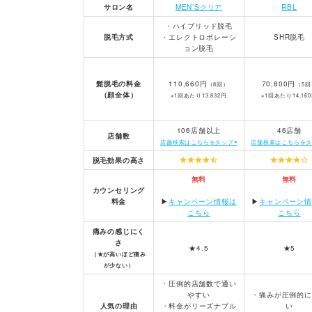
サロン名
MEN’Sクリア
RBL
・ハイブリッド脱毛
脱毛方式
・エレクトロポレーシ
SHR脱毛
ョン脱毛
髭脱毛の料金
110,660円
70,800円
（8回）
（5回
（顔全体）
※1回あたり13,832円
※1回あたり14,16
106店舗以上
46店舗
店舗数
店舗検索はこちらをタップ⇦
店舗検索はこちらをタ
脱毛効果の高さ
無料
無料
カウンセリング
料金
▶︎
キャンペーン情報は
▶︎
キャンペーン情
こちら
こちら
痛みの感じにく
さ
★4.5
★5
（★が高いほど痛み
が少ない）
・圧倒的店舗数で通い
やすい
・痛みが圧倒的に
人気の理由
・料金がリーズナブル
い