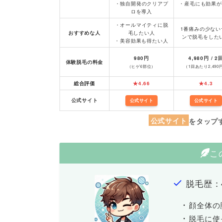
・独自開発のクリアプ
・産毛にも効果が
ロを導入
・オールマイティに脱
1番痛みの少ない
おすすめな人
毛したい人
ンで脱毛をした
・美容効果も得たい人
980円
4,980円
/ 2
体験脱毛の料金
（ヒゲ6部位）
（1回あたり2,490
総合評価
★4.66
★4.3
公式サイト
公式サイト
公式サイト
公式サイト
をタップ
こ
脱毛歴：
・
顔全体の
・
脱毛に使