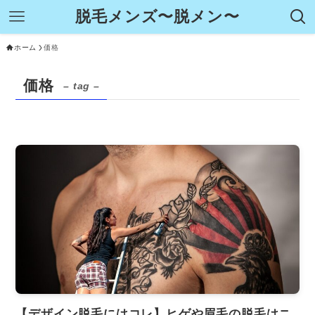
脱毛メンズ〜脱メン〜
ホーム
価格
価格
– tag –
【デザイン脱毛にはコレ】ヒゲや眉毛の脱毛はニ