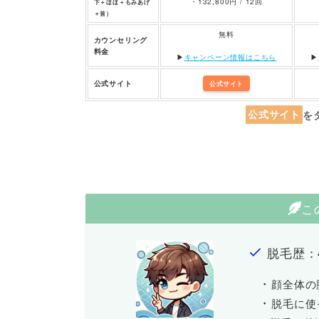
・132,800円 / 12回
下＋ほほ＋もみあげ
＋首）
無料
カウンセリング
料金
▶︎
キャンペーン情報はこちら
▶︎
公式サイト
公式サイト
公式サイト
を
こ
脱毛歴：
・
顔全体の
・
脱毛に使