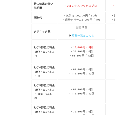
特に効果の高い
・ジェントルマックスプロ
・
脱毛機
・笑気ガス6,000円 / 30分
・
麻酔代
・麻酔クリーム5,000円 / 10g
・
全国22院
クリニック数
▶︎
店舗一覧はこちら
ヒゲ3部位の料金
・
16,800円 / 3回
・39,800円 / 6回
（鼻下＋あご＋あご
・68,800円 / 12回
下）
ヒゲ4部位の料金
・64,800円 / 6回
（鼻下・あご・あご
・111,800円 / 12回
下・首）
ヒゲ5部位の料金
・64,800円 / 6回
（鼻下・あご・あご
・111,800円 / 12回
下・ほほ・もみあ
げ）
ヒゲ6部位の料金
・76,800円 / 6回
（鼻下＋あご＋あご