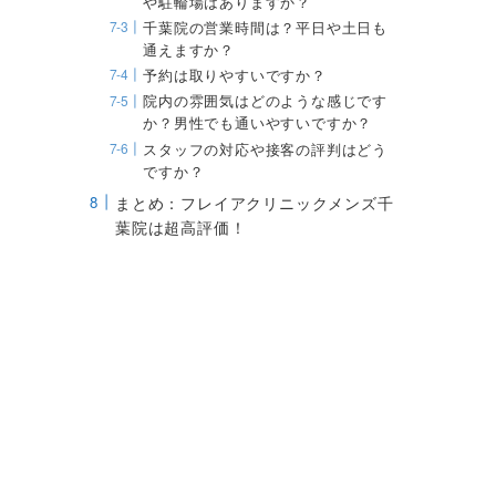
や駐輪場はありますか？
千葉院の営業時間は？平日や土日も
通えますか？
予約は取りやすいですか？
院内の雰囲気はどのような感じです
か？男性でも通いやすいですか？
スタッフの対応や接客の評判はどう
ですか？
まとめ：フレイアクリニックメンズ千
葉院は超高評価！
リゼ
メンズエミナル
ックスプロ
ヤグプロ
・クリスタルプロ
eXT PRO
ャ