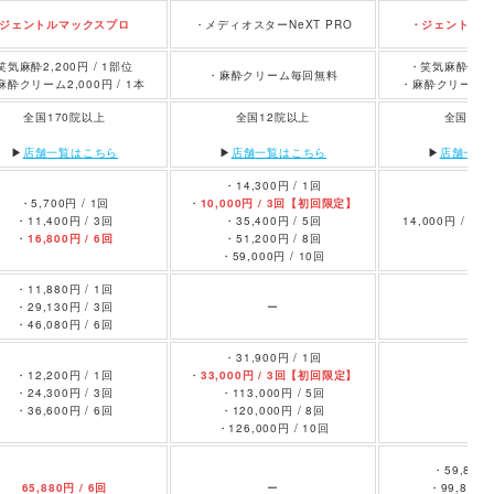
ジェントルマックスプロ
・メディオスターNeXT PRO
・ジェントルマ
笑気麻酔2,200円 / 1部位
・笑気麻酔3,30
・麻酔クリーム毎回無料
麻酔クリーム2,000円 / 1本
・麻酔クリーム3,3
全国170院以上
全国12院以上
全国26
▶︎
店舗一覧はこちら
▶︎
店舗一覧はこちら
▶︎
店舗一覧
・14,300円 / 1回
・5,700円 / 1回
・
10,000円 / 3回
【初回限定
】
・11,400円 / 3回
・35,400円 / 5回
14,000円 / 
・
16,800円 / 6回
・51,200円 / 8回
・59,000円 / 10回
・11,880円 / 1回
・29,130円 / 3回
ー
ー
・46,080円 / 6回
・31,900円 / 1回
・12,200円 / 1回
・
33,000円 / 3回【初回限定】
・24,300円 / 3回
・113,000円 / 5回
ー
・36,600円 / 6回
・120,000円 / 8回
・126,000円 / 10回
・59,800円
65,880円 / 6回
ー
・99,800円